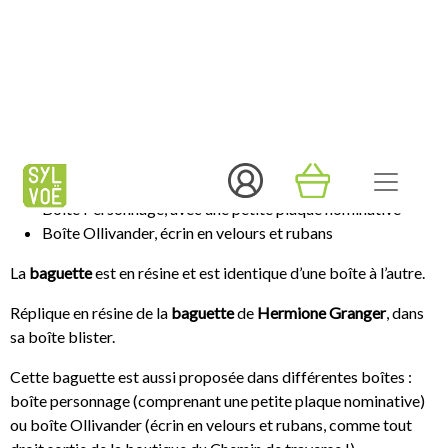
en stock - hors week-end, jours fériés et période de fête.
Description
Retrouvez la
baguette
de l’intelligente
Hermione Granger
dans
une boîte fenêtre.
La
baguette
est aussi disponible en boîtes collectors :
Boîte Personnage, avec une petite plaque nominative
Boîte Ollivander, écrin en velours et rubans
La
baguette
est en résine et est identique d’une boîte à l’autre.
Réplique en résine de la
baguette
de
Hermione Granger
, dans
sa boîte blister.
Cette baguette est aussi proposée dans différentes boîtes :
boîte personnage (comprenant une petite plaque nominative)
ou boîte Ollivander (écrin en velours et rubans, comme tout