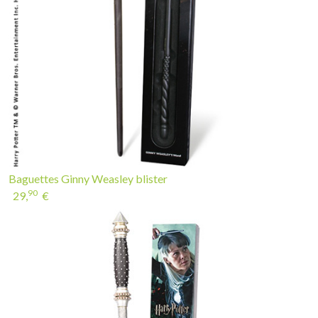
Baguettes Ginny Weasley blister
90
29,
€