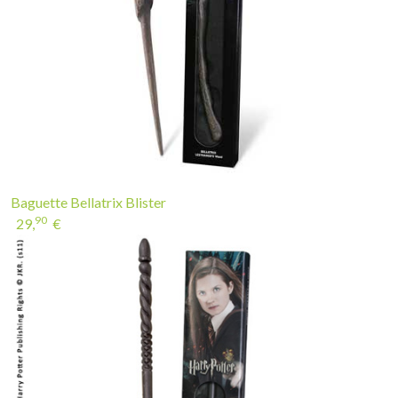
Baguette Bellatrix Blister
90
29,
€