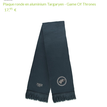
Plaque ronde en aluminium Targaryen - Game Of Thrones
95
17,
€