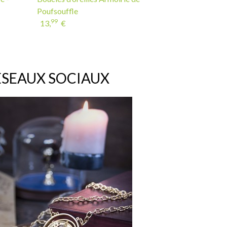
Poufsouffle
99
13,
€
ÉSEAUX SOCIAUX