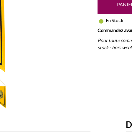
PANIE
En Stock
Commandez avant
Pour toute comm
stock - hors week
D