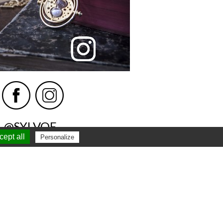
@SYLVOE
ept all
Personalize