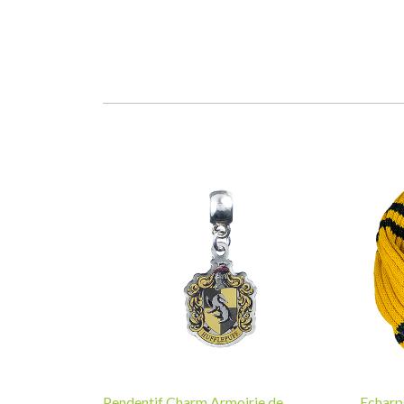
Pendentif Charm Armoirie de
Echarpe