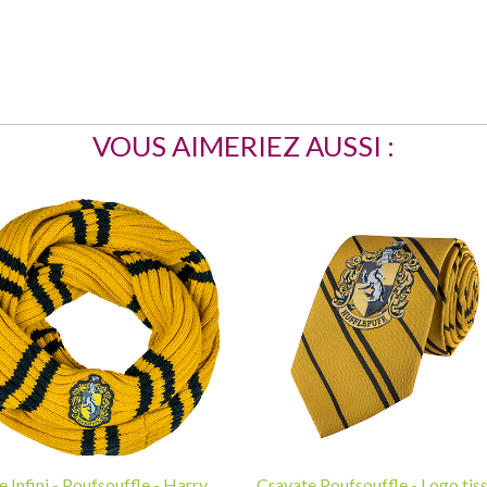
VOUS AIMERIEZ AUSSI :
 Infini - Poufsouffle - Harry
Cravate Poufsouffle - Logo tiss