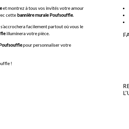
e
et montrez à tous vos invités votre amour
ec cette
bannière murale Poufsouffle
.
e
s’accrochera facilement partout où vous le
fle
illuminera votre pièce.
F
Poufsouffle
pour personnaliser votre
uffle !
R
L