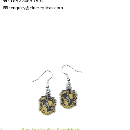
☎️ : +852 3488 1632
📧 : enquiry@cinereplicas.com
é -
Boucles d’oreilles Armoirie de