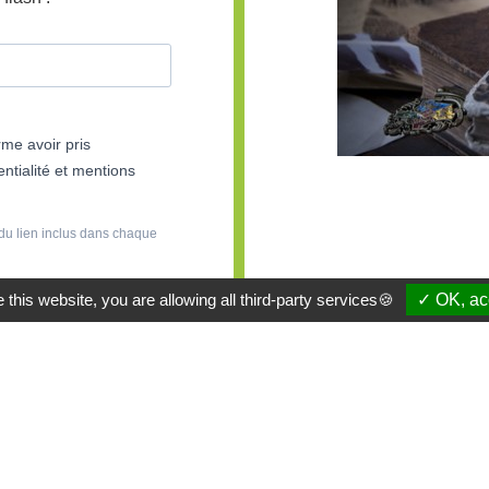
rme avoir pris
ntialité et mentions
du lien inclus dans chaque
 this website, you are allowing all third-party services🍪
✓ OK, acc