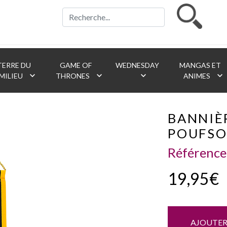
ERRE DU
GAME OF
WEDNESDAY
MANGAS ET
keyboard_arrow_down
keyboard_arrow_down
keyboard_arrow_down
keyboard_arrow_down
MILIEU
THRONES
ANIMES
BANNIÈ
POUFSO
Référence
19,95€
AJOUTER