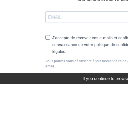
J'accepte de recevoir vos e-mails et confi
connaissance de votre politique de confide
légales.
Vous pouvez vous désinscrire à tout moment à l'aide 
email.
If you continue to browse
S'INSCRIRE