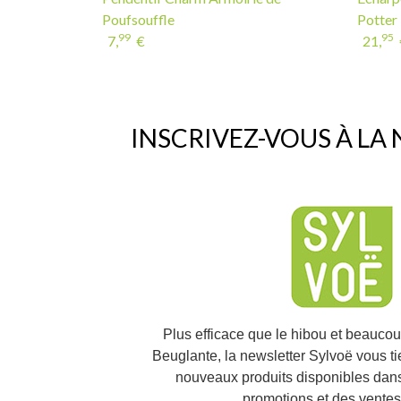
Poufsouffle
Potter
99
95
7,
€
21,
INSCRIVEZ-VOUS À LA
Plus efficace que le hibou et beauco
Beuglante, la newsletter Sylvoë vous t
nouveaux produits disponibles dans
promotions et des ventes 