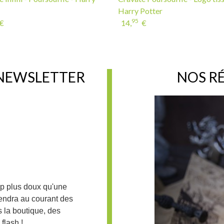
Harry Potter
95
€
14,
€
 NEWSLETTER
NOS R
up plus doux qu'une
iendra au courant des
 la boutique, des
flash !