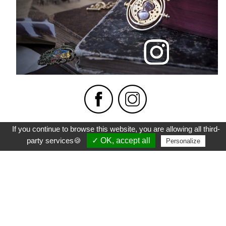
@SYLVOE
Contact -
Catalogue
Paiement
Livraison
FAQ