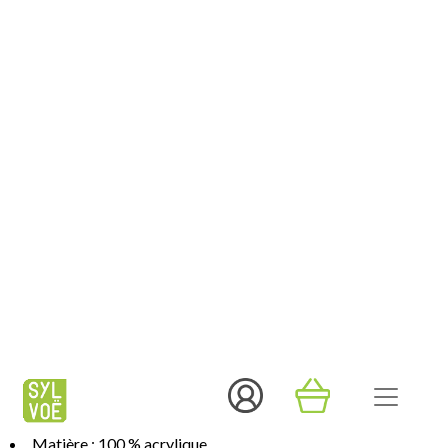
En Stock
Commandez avant 12h, expédition le jour même.
Pour toute commande payée ne comprenant que des articles
en stock - hors week-end, jours fériés et période de fête.
Description
Ce bonnet Kpop Demon Hunters inspiré des Saja Boys est
l’accessoire parfait pour habiller votre tête durant les saisons
hivernales !
Son design rappelle directement celui du personnage Abs,
membre du boy’s band Saja Boys, groupe rival au groupe des
Huntr/x.
Détails
Matière : 100 % acrylique