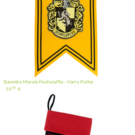
Bannière Murale Poufsouffle - Harry Potter
95
19,
€