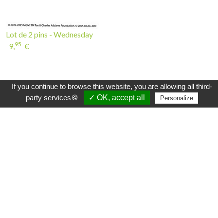
Lot de 2 pins - Wednesday
95
9,
€
INSCRIVEZ-VOUS À LA NEWSLETTER
If you continue to browse this website, you are allowing all third-
party services🍪
✓ OK, accept all
Personalize
Plus efficace que le hibou et beaucoup plus doux
qu'une Beuglante, la newsletter Sylvoë vous