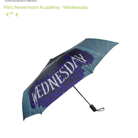
Pin’s Nevermore Academy - Wednesday
95
9,
€