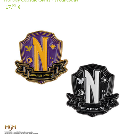
95
17,
€