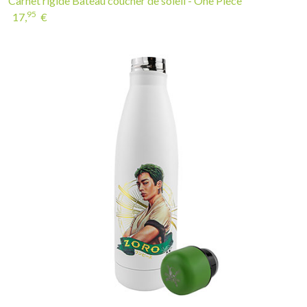
Carnet rigide Bateau coucher de soleil - One Piece
95
17,
€