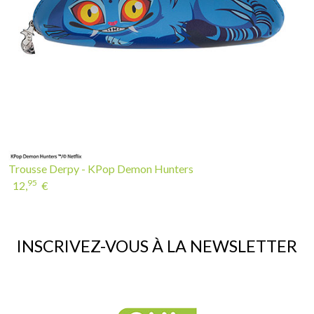
Trousse Derpy - KPop Demon Hunters
95
12,
€
INSCRIVEZ-VOUS À LA NEWSLETTER
If you continue to browse this website, you are allowing all third-
party services🍪
✓ OK, accept all
Personalize