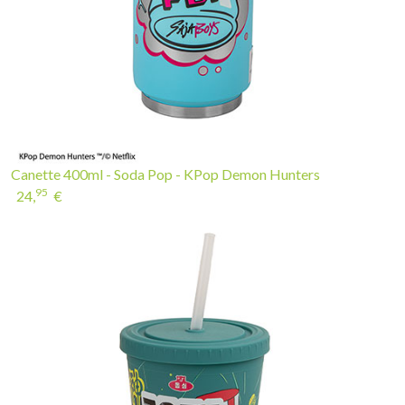
Canette 400ml - Soda Pop - KPop Demon Hunters
95
24,
€