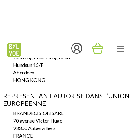
FABRICANT
FAME BROS. LIMITED
14 Wong Chuk Hang Road
Hundsun 15/F
Aberdeen
HONG KONG
REPRÉSENTANT AUTORISÉ DANS L’UNION
EUROPÉENNE
BRANDECISION SARL
70 avenue Victor Hugo
93300 Aubervilliers
FRANCE
☎️ : +852 3488 1632
📧 : enquiry@cinereplicas.com