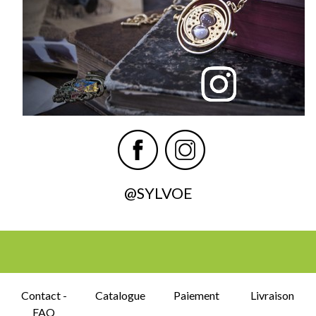
@SYLVOE
Contact -
Catalogue
Paiement
Livraison
FAQ
Retours -
Mentions
CGV
RGSP
Mes
Échanges
légales
cookies
© SYLVOË 2003-2026