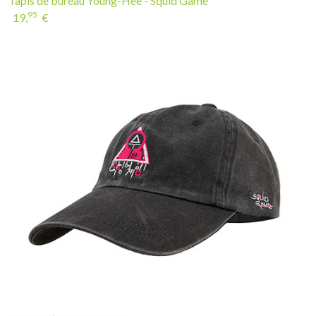
Tapis de bureau Young-Hee - Squid Game
95
19,
€