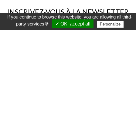
INSCRIVEZ-VOUS À LA NEWSLETTER
If you continue to browse this website, you are allowing all third-
party services🍪
✓ OK, accept all
Personalize
Plus efficace que le hibou et beaucoup plus doux
qu'une Beuglante, la newsletter Sylvoë vous
tiendra au courant des nouveaux produits
disponibles dans la boutique, des promotions et
des ventes flash !