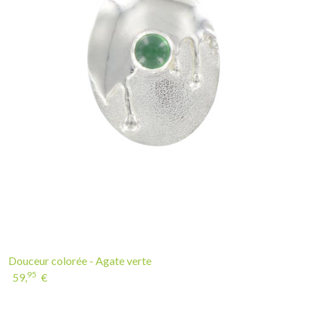
Douceur colorée - Agate verte
95
59,
€