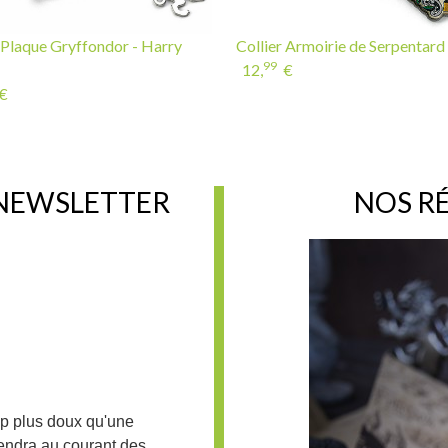
 Plaque Gryffondor - Harry
Collier Armoirie de Serpentard
99
12,
€
€
 NEWSLETTER
NOS R
up plus doux qu'une
iendra au courant des