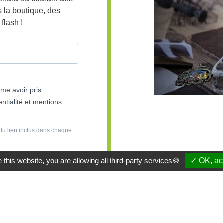
 la boutique, des
flash !
rme avoir pris
ntialité et mentions
du lien inclus dans chaque
 this website, you are allowing all third-party services🍪
✓ OK, acc