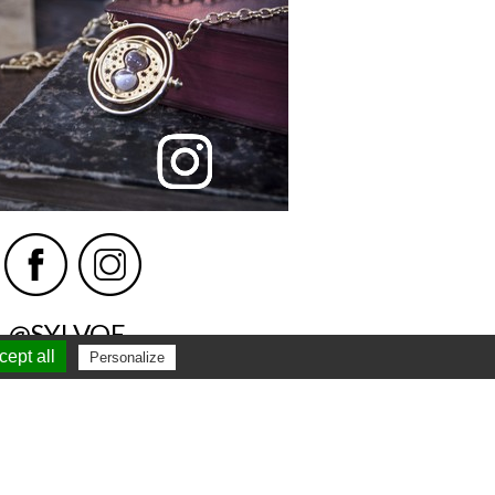
@SYLVOE
ept all
Personalize