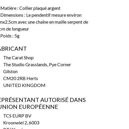
Matière : Collier plaqué argent
Dimensions : Le pendentif mesure environ
x2,5cm avec une chaîne en maille serpent de
cm de longueur
Poids : 5g
ABRICANT
The Carat Shop
The Studio Grasslands, Pye Corner
Gilston
CM20 2RB Herts
UNITED KINGDOM
EPRÉSENTANT AUTORISÉ DANS
’UNION EUROPÉENNE
TCS EURP BV
Kroonwiel 2, 6003