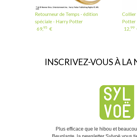
Retourneur de Temps - édition
Collier
spéciale - Harry Potter
Potter
95
99
69,
€
12,
INSCRIVEZ-VOUS À LA
Plus efficace que le hibou et beauco
Beuglante, la newsletter Sylvoë vous t