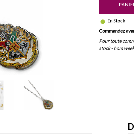
PANIE
En Stock
Commandez avant
Pour toute comm
stock - hors week
D