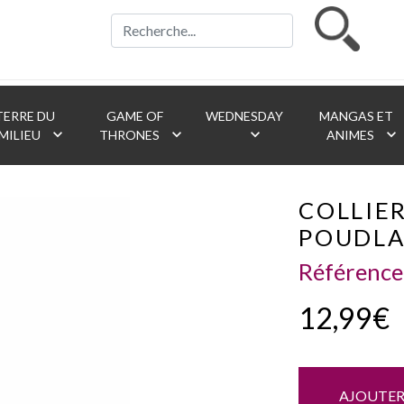
ERRE DU
GAME OF
WEDNESDAY
MANGAS ET
keyboard_arrow_down
keyboard_arrow_down
keyboard_arrow_down
keyboard_arrow_down
MILIEU
THRONES
ANIMES
COLLIE
POUDL
Référence
12,99€
AJOUTER