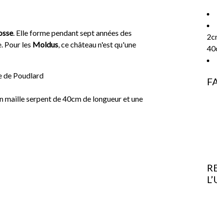
osse
. Elle forme pendant sept années des
2cm
e. Pour les
Moldus
, ce château n'est qu'une
40
ie de Poudlard
F
en maille serpent de 40cm de longueur et une
R
L