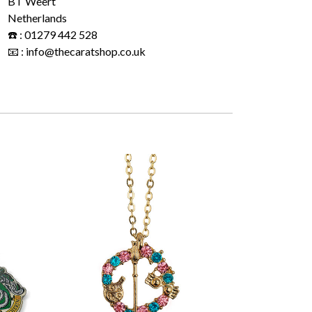
BT Weert
Netherlands
☎️ : 01279 442 528
📧 : info@thecaratshop.co.uk