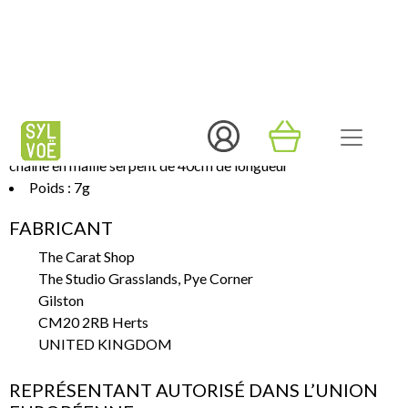
Détails
Matière : Plaqué argent
Dimensions : Le pendentif mesure environ 3 cm avec une
chaîne en maille serpent de 40cm de longueur
Poids : 7g
FABRICANT
The Carat Shop
The Studio Grasslands, Pye Corner
Gilston
CM20 2RB Herts
UNITED KINGDOM
REPRÉSENTANT AUTORISÉ DANS L’UNION
EUROPÉENNE
TCS EURP BV
Kroonwiel 2, 6003