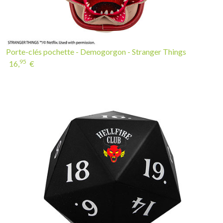
Porte-clés pochette - Demogorgon - Stranger Things
95
16,
€