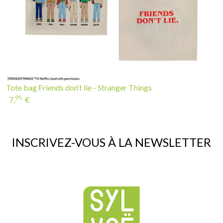
Tote bag Friends don‘t lie - Stranger Things
95
7,
€
INSCRIVEZ-VOUS À LA NEWSLETTER
If you continue to browse this website, you are allowing all third-
party services🍪
✓ OK, accept all
Personalize