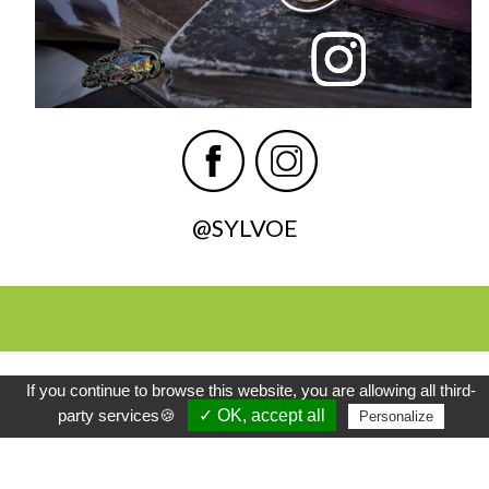
@SYLVOE
Contact -
Catalogue
Paiement
Livraison
FAQ
Retours -
Mentions
CGV
RGSP
Mes
Échanges
légales
cookies
© SYLVOË 2003-2026