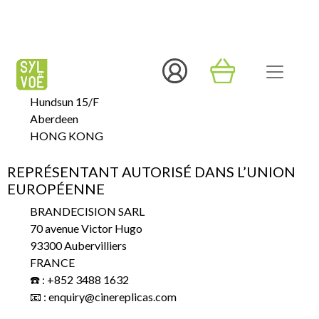
FABRICANT
FAME BROS. LIMITED
14 Wong Chuk Hang Road
Hundsun 15/F
Aberdeen
HONG KONG
REPRÉSENTANT AUTORISÉ DANS L’UNION
EUROPÉENNE
BRANDECISION SARL
70 avenue Victor Hugo
93300 Aubervilliers
FRANCE
☎️ : +852 3488 1632
📧 : enquiry@cinereplicas.com