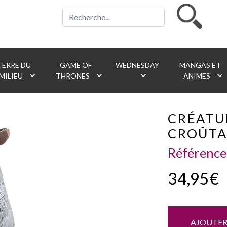
ERRE DU
GAME OF
WEDNESDAY
MANGAS ET
keyboard_arrow_down
keyboard_arrow_down
keyboard_arrow_down
keyboard_arrow_down
MILIEU
THRONES
ANIMES
CRÉATU
CROÛT
Référence
34,95€
AJOUTER