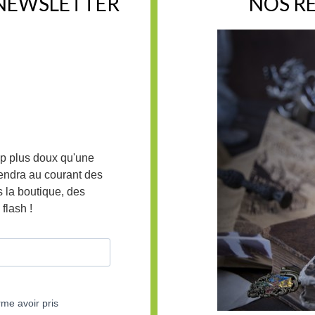
 NEWSLETTER
NOS R
up plus doux qu'une
iendra au courant des
 la boutique, des
flash !
rme avoir pris