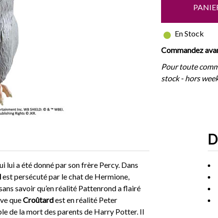
PANIE
En Stock
Commandez avant
Pour toute comm
stock - hors week
D
 lui a été donné par son frère Percy. Dans
d
est persécuté par le chat de Hermione,
ans savoir qu’en réalité Pattenrond a flairé
ouve que
Croûtard
est en réalité Peter
e de la mort des parents de Harry Potter. Il