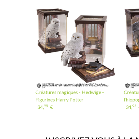
Créatures magiques - Hedwige -
Créatu
Figurines Harry Potter
l’hippo
95
95
34,
€
34,