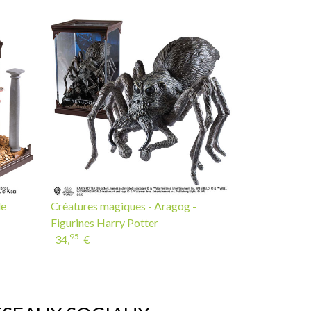
de
Créatures magiques - Aragog -
Figurines Harry Potter
95
34,
€