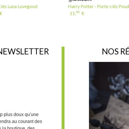
clés Luna Lovegood
Harry Potter - Porte-clés Poud
95
€
11,
€
 NEWSLETTER
NOS R
up plus doux qu'une
iendra au courant des
 la boutique, des