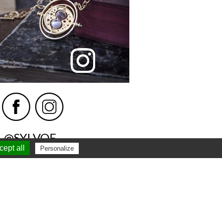
@SYLVOE
ept all
Personalize