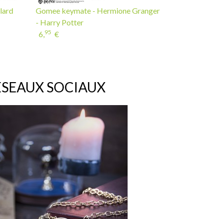
lard
Gomee keymate - Hermione Granger
- Harry Potter
95
6,
€
ÉSEAUX SOCIAUX