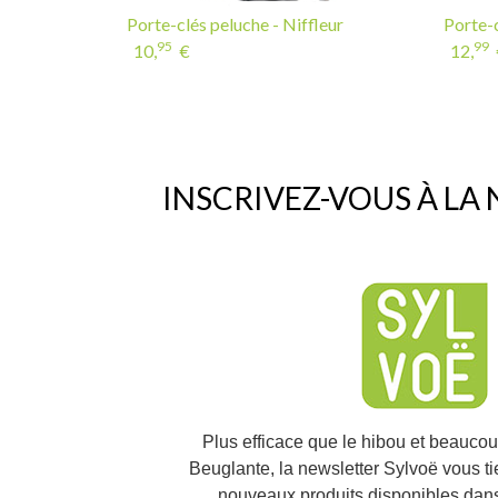
Porte-clés peluche - Niffleur
Porte-
95
99
10,
€
12,
INSCRIVEZ-VOUS À LA
Plus efficace que le hibou et beauco
Beuglante, la newsletter Sylvoë vous t
nouveaux produits disponibles dans