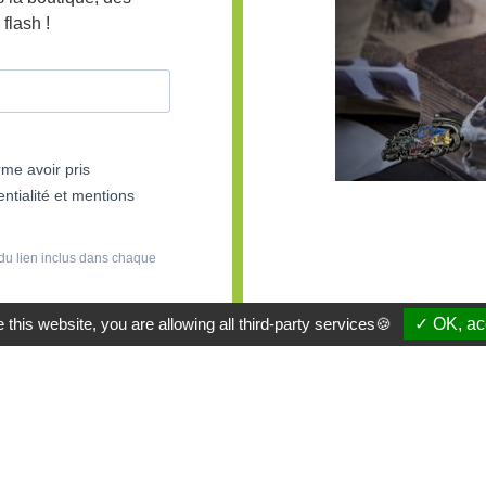
flash !
rme avoir pris
ntialité et mentions
du lien inclus dans chaque
 this website, you are allowing all third-party services🍪
✓ OK, acc