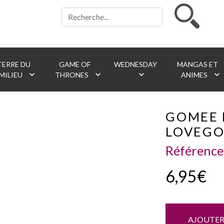
ERRE DU
GAME OF
WEDNESDAY
MANGAS ET
keyboard_arrow_down
keyboard_arrow_down
keyboard_arrow_down
keyboard_arrow_down
MILIEU
THRONES
ANIMES
GOMEE 
LOVEGO
Référence
6,95€
AJOUTER