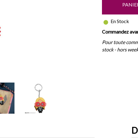
PANIE
En Stock
Commandez avant
Pour toute comm
stock - hors week
D