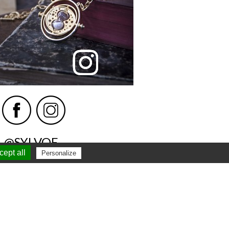
@SYLVOE
ept all
Personalize