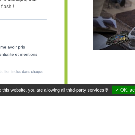
flash !
rme avoir pris
ntialité et mentions
du lien inclus dans chaque
 this website, you are allowing all third-party services🍪
✓ OK, acc