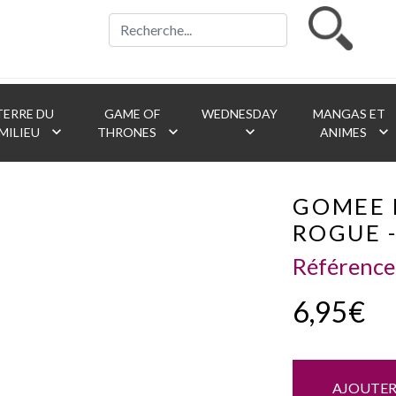
ERRE DU
GAME OF
WEDNESDAY
MANGAS ET
keyboard_arrow_down
keyboard_arrow_down
keyboard_arrow_down
keyboard_arrow_down
MILIEU
THRONES
ANIMES
GOMEE 
ROGUE 
Référence
6,95€
AJOUTER