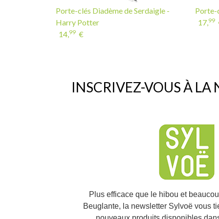
Porte-clés Diadème de Serdaigle -
Porte-c
99
Harry Potter
17,
99
14,
€
INSCRIVEZ-VOUS À LA
Plus efficace que le hibou et beauco
Beuglante, la newsletter Sylvoë vous t
nouveaux produits disponibles dans