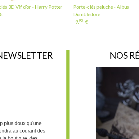
lés 3D Vif d’or - Harry Potter
Porte-clés peluche - Albus
€
Dumbledore
95
9,
€
 NEWSLETTER
NOS R
up plus doux qu'une
iendra au courant des
 la boutique, des