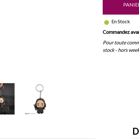
PANIE
En Stock
Commandez avant
Pour toute comm
stock - hors week
D