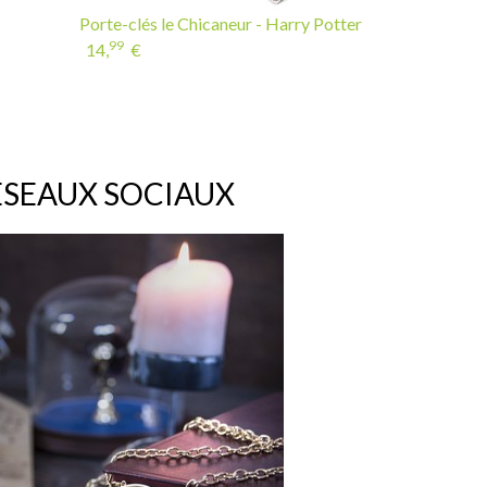
Porte-clés le Chicaneur - Harry Potter
99
14,
€
ÉSEAUX SOCIAUX