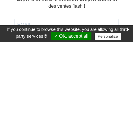
des ventes flash !
If you continue to browse this website, you are allowing all third-
party services🍪
✓ OK, accept all
Personalize
J'accepte de recevoir vos e-mails et confirme avoir
pris connaissance de votre politique de
confidentialité et mentions légales.
Vous pouvez vous désinscrire à tout moment à l'aide du lien
inclus dans chaque email.
S'INSCRIRE
NOS RÉSEAUX SOCIAUX