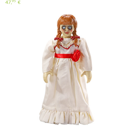
95
47,
€