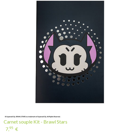
Carnet souple Kit - Brawl Stars
95
7,
€