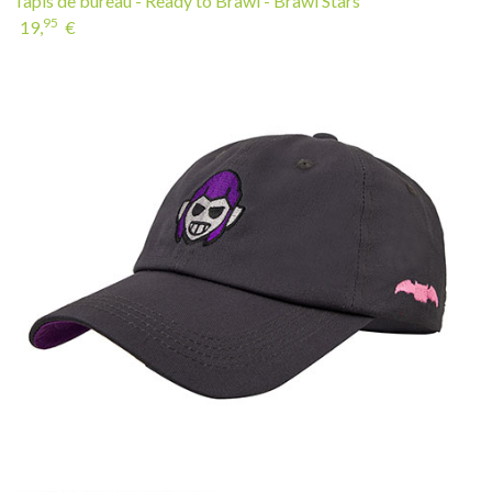
Tapis de bureau - Ready to Brawl - Brawl Stars
95
19,
€