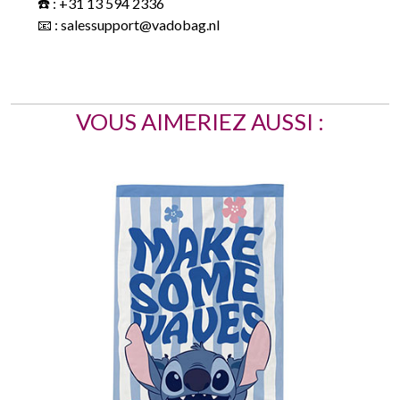
☎️ : +31 13 594 2336
📧 : salessupport@vadobag.nl
VOUS AIMERIEZ AUSSI :