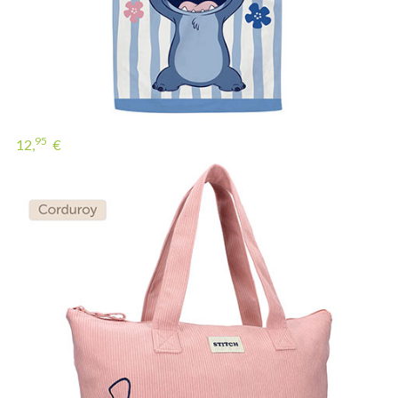
95
12,
€