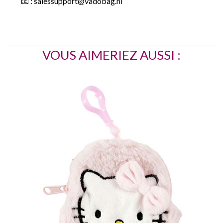
📧 : salessupport@vadobag.nl
VOUS AIMERIEZ AUSSI :