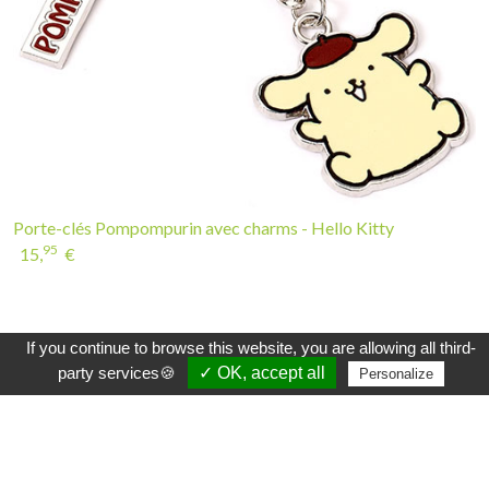
Porte-clés Pompompurin avec charms - Hello Kitty
95
15,
€
INSCRIVEZ-VOUS À LA NEWSLETTER
If you continue to browse this website, you are allowing all third-
party services🍪
✓ OK, accept all
Personalize