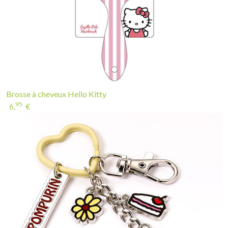
Brosse à cheveux Hello Kitty
95
6,
€