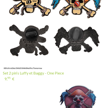
Set 2 pin‘s Luffy et Baggy - One Piece
95
9,
€