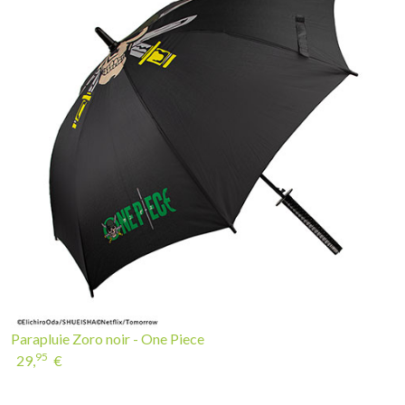
Parapluie Zoro noir - One Piece
95
29,
€