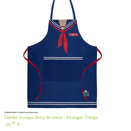
Tablier Scoops Ahoy de Steve - Stranger Things
95
24,
€