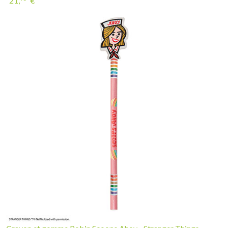
21,
€