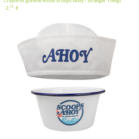
Crayon et gomme Robin Scoops Ahoy - Stranger Things
75
2,
€