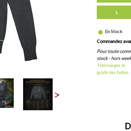
L
En Stock
Commandez avant
Pour toute comm
stock - hors week
Télécharger le
guide des tailles
D