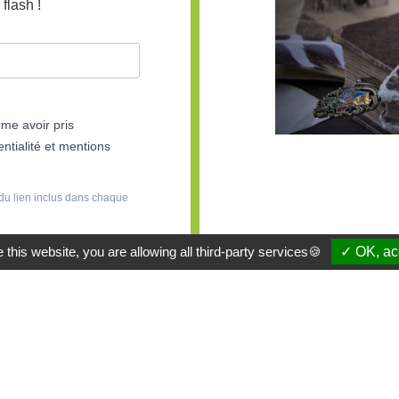
flash !
rme avoir pris
ntialité et mentions
du lien inclus dans chaque
 this website, you are allowing all third-party services🍪
✓ OK, acc