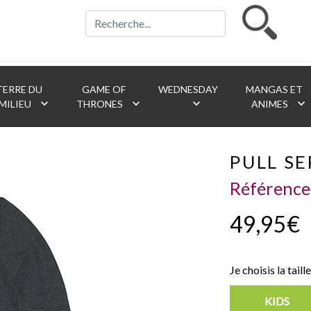
ERRE DU
GAME OF
WEDNESDAY
MANGAS ET
keyboard_arrow_down
keyboard_arrow_down
keyboard_arrow_down
keyboard_arrow_down
MILIEU
THRONES
ANIMES
PULL S
Référence
49,95€
Je choisis la taille
KIDS