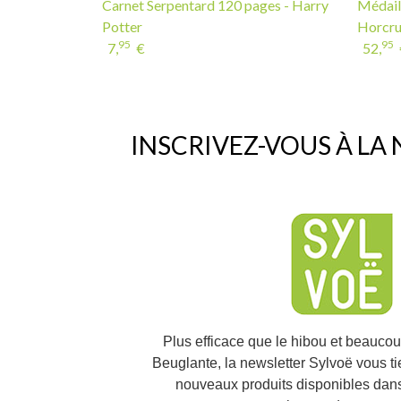
Carnet Serpentard 120 pages - Harry
Médaill
Potter
Horcru
95
95
7,
€
52,
INSCRIVEZ-VOUS À LA
Plus efficace que le hibou et beauco
Beuglante, la newsletter Sylvoë vous t
nouveaux produits disponibles dans