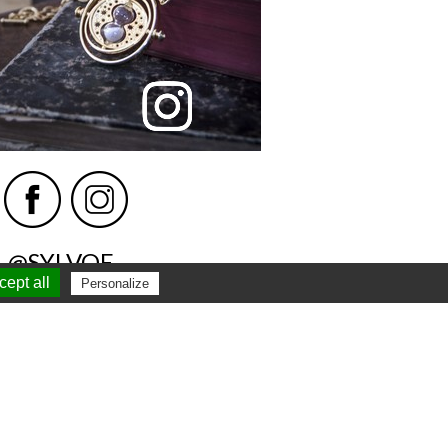
@SYLVOE
ept all
Personalize