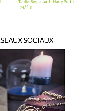
 -
Tablier Serpentard - Harry Potter
95
24,
€
ÉSEAUX SOCIAUX