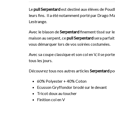
Le
pull Serpentard
est destiné aux élèves de Poudl
leurs fins. Il a été notamment porté par Drago M
Lestrange.
Avec le blason de
Serpentard
finement tissé sur le 
maison au serpent, ce
pull Serpentard
sera parfait
vous démarquer lors de vos soirées costumées.
Avec sa coupe classique et son col en V, il se por
tous les jours.
Découvrez tous nos autres articles
Serpentard
po
60% Polyester + 40% Coton
Ecusson Gryffondor brodé sur le devant
Tricot doux au toucher
Finition col en V