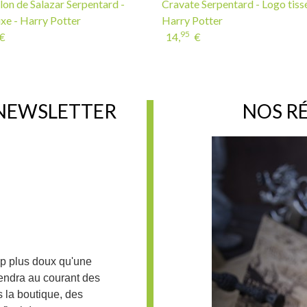
on de Salazar Serpentard -
Cravate Serpentard - Logo tissé
xe - Harry Potter
Harry Potter
95
€
14,
€
 NEWSLETTER
NOS R
up plus doux qu'une
iendra au courant des
 la boutique, des