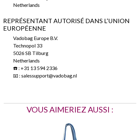
Netherlands
REPRÉSENTANT AUTORISÉ DANS L’UNION
EUROPÉENNE
Vadobag Europe B.V.
Technopol 33
5026 SB Tilburg
Netherlands
☎️ : +31 13 594 2336
📧 : salessupport@vadobag.nl
VOUS AIMERIEZ AUSSI :