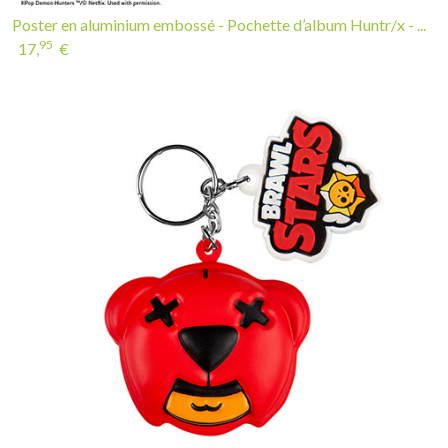
95
17,
€