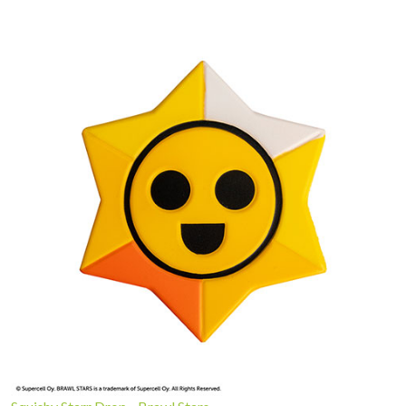
Squishy Starr Drop - Brawl Stars
95
11,
€