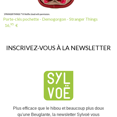
Porte-clés pochette - Demogorgon - Stranger Things
95
16,
€
INSCRIVEZ-VOUS À LA NEWSLETTER
If you continue to browse this website, you are allowing all third-
party services🍪
✓ OK, accept all
Personalize
Plus efficace que le hibou et beaucoup plus doux
qu'une Beuglante, la newsletter Sylvoë vous
tiendra au courant des nouveaux produits