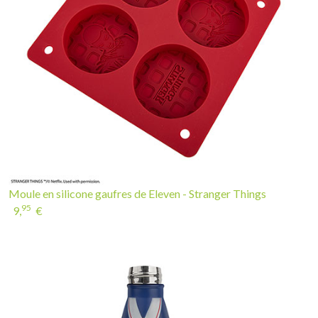
Moule en silicone gaufres de Eleven - Stranger Things
95
9,
€