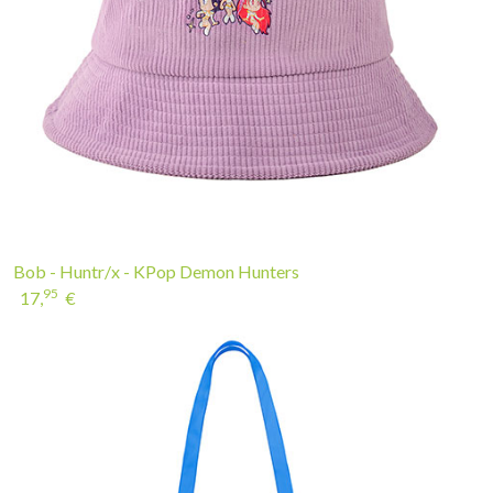
Bob - Huntr/x - KPop Demon Hunters
95
17,
€