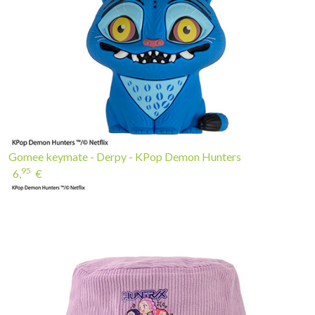
Gomee keymate - Derpy - KPop Demon Hunters
95
6,
€