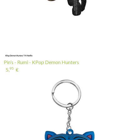
Pin’s - Rumi - KPop Demon Hunters
95
5,
€