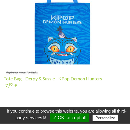
Tote Bag - Derpy & Sussie - KPop Demon Hunters
95
7,
€
INSCRIVEZ-VOUS À LA NEWSLETTER
If you continue to browse this website, you are allowing all third-
party services🍪
✓ OK, accept all
Personalize