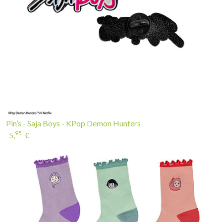
Pin’s - Saja Boys - KPop Demon Hunters
95
5,
€