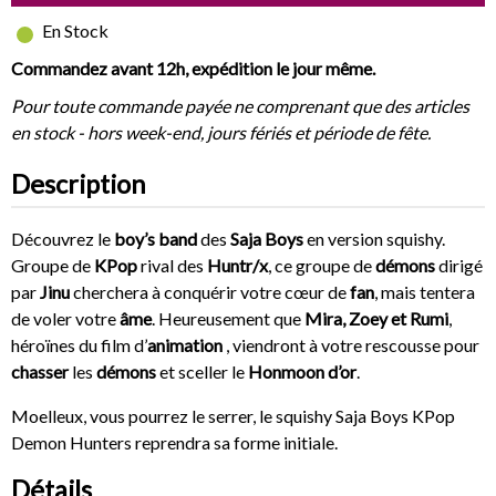
En Stock
Commandez avant 12h, expédition le jour même.
Pour toute commande payée ne comprenant que des articles
en stock - hors week-end, jours fériés et période de fête.
Description
Découvrez le
boy’s band
des
Saja Boys
en version squishy.
Groupe de
KPop
rival des
Huntr/x
, ce groupe de
démons
dirigé
par
Jinu
cherchera à conquérir votre cœur de
fan
, mais tentera
de voler votre
âme
. Heureusement que
Mira, Zoey et Rumi
,
héroïnes du film d’
animation
, viendront à votre rescousse pour
chasser
les
démons
et sceller le
Honmoon d’or
.
Moelleux, vous pourrez le serrer, le squishy Saja Boys KPop
Demon Hunters reprendra sa forme initiale.
Détails