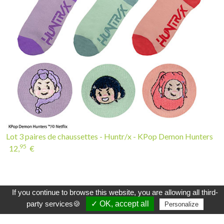
Lot 3 paires de chaussettes - Huntr/x - KPop Demon Hunters
95
12,
€
INSCRIVEZ-VOUS À LA NEWSLETTER
If you continue to browse this website, you are allowing all third-
party services🍪
✓ OK, accept all
Personalize