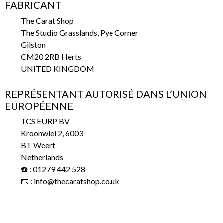
FABRICANT
The Carat Shop
The Studio Grasslands, Pye Corner
Gilston
CM20 2RB Herts
UNITED KINGDOM
REPRÉSENTANT AUTORISÉ DANS L’UNION
EUROPÉENNE
TCS EURP BV
Kroonwiel 2, 6003
BT Weert
Netherlands
☎️ : 01279 442 528
📧 : info@thecaratshop.co.uk