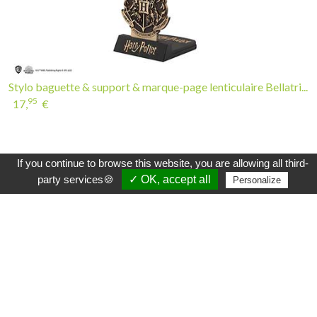
Stylo baguette & support & marque-page lenticulaire Bellatri...
95
17,
€
INSCRIVEZ-VOUS À LA NEWSLETTER
If you continue to browse this website, you are allowing all third-
party services🍪
✓ OK, accept all
Personalize