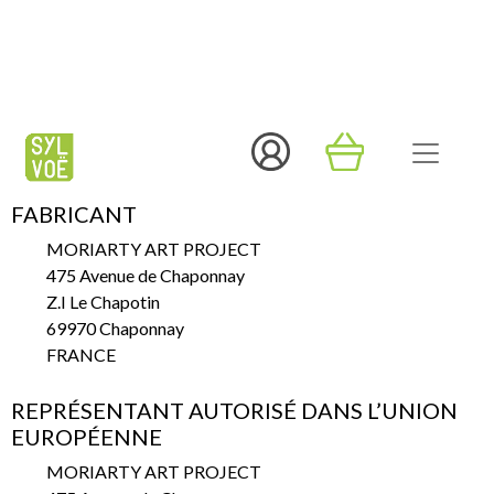
éviter de l'empiler lorsqu'il est humide
Détails
Dimensions : 38 x 42 cm
Poids : 70g
FABRICANT
MORIARTY ART PROJECT
475 Avenue de Chaponnay
Z.I Le Chapotin
69970 Chaponnay
FRANCE
REPRÉSENTANT AUTORISÉ DANS L’UNION
EUROPÉENNE
MORIARTY ART PROJECT
475 Avenue de Chaponnay