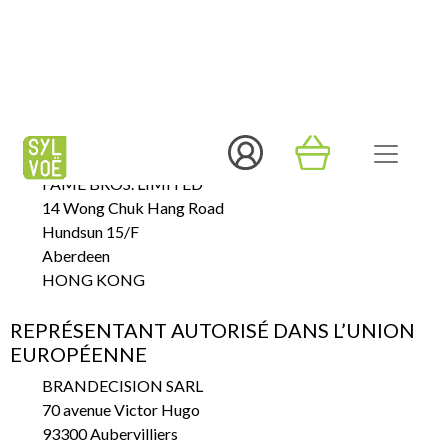
Dimensions : 42 x 38 x 0.5 cm
Poids : 140g
FABRICANT
FAME BROS. LIMITED
14 Wong Chuk Hang Road
Hundsun 15/F
Aberdeen
HONG KONG
REPRÉSENTANT AUTORISÉ DANS L’UNION
EUROPÉENNE
BRANDECISION SARL
70 avenue Victor Hugo
93300 Aubervilliers
FRANCE
☎️ : +852 3488 1632
📧 : enquiry@cinereplicas.com