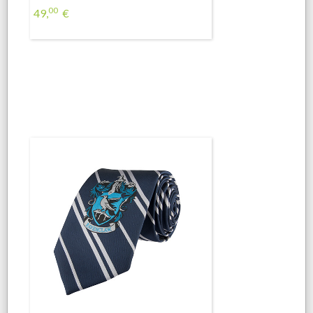
00
49,
€