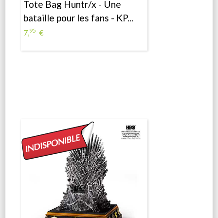
Tote Bag Huntr/x - Une
bataille pour les fans - KP...
95
7,
€