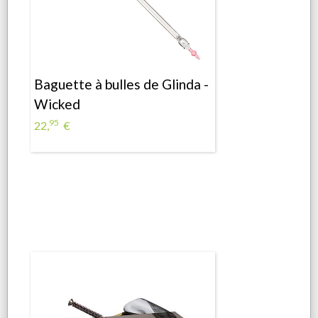
Baguette à bulles de Glinda -
Wicked
95
22,
€