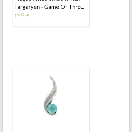
Targaryen - Game Of Thro...
95
17,
€