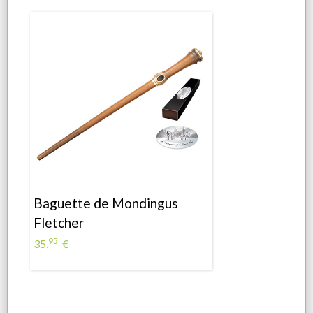
Baguette de Mondingus
Fletcher
95
35,
€