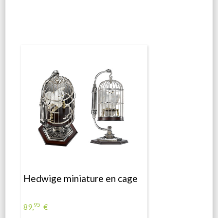
Hedwige miniature en cage
95
89,
€