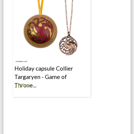
Holiday capsule Collier
Targaryen - Game of
Throne...
95
21,
€