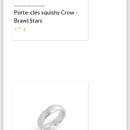
Porte-clés squishy Crow -
Brawl Stars
95
7,
€