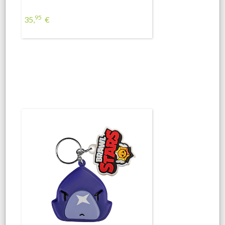
95
35,
€