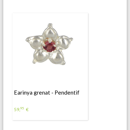
Earinya grenat - Pendentif
95
59,
€