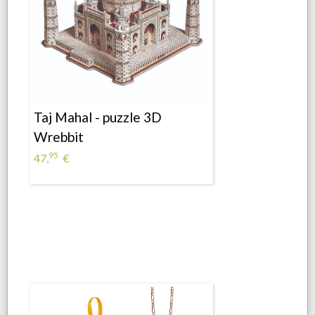
Taj Mahal - puzzle 3D
Wrebbit
95
47,
€