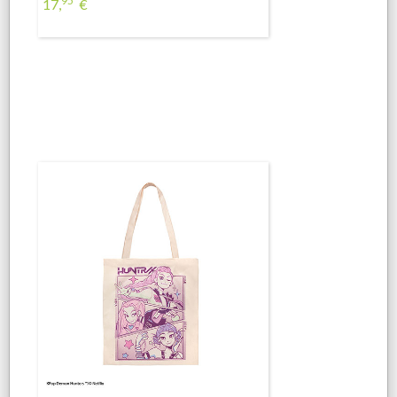
95
17,
€