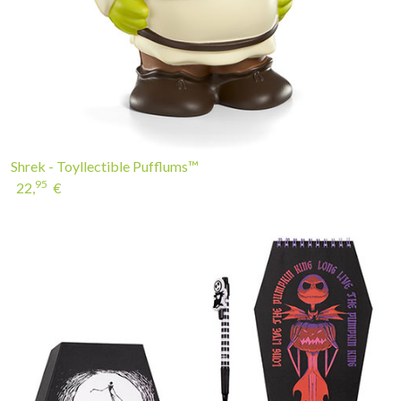
Shrek - Toyllectible Pufflums™
95
22,
€