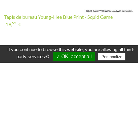
Tapis de bureau Young-Hee Blue Print - Squid Game
95
19,
€
INSCRIVEZ-VOUS À LA NEWSLETTER
If you continue to browse this website, you are allowing all third-
party services🍪
✓ OK, accept all
Personalize
Plus efficace que le hibou et beaucoup plus doux
qu'une Beuglante, la newsletter Sylvoë vous
tiendra au courant des nouveaux produits