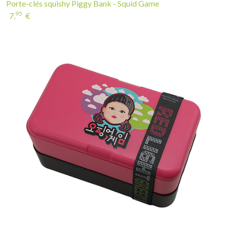
Porte-clés squishy Piggy Bank - Squid Game
95
7,
€