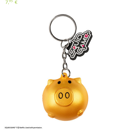
95
7,
€