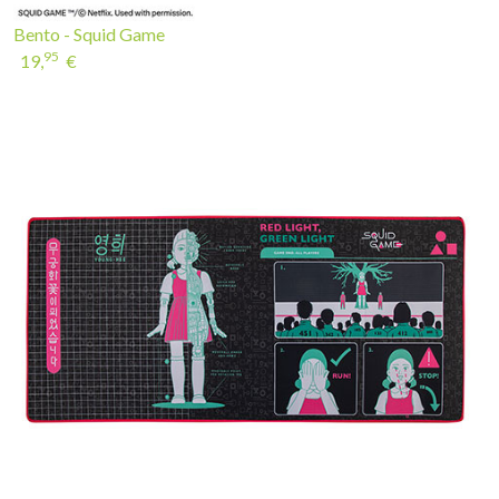
Bento - Squid Game
95
19,
€