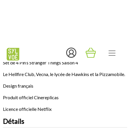
En Stock
Commandez avant 12h, expédition le jour même.
Pour toute commande payée ne comprenant que des articles
en stock - hors week-end, jours fériés et période de fête.
Description
Set de 4 Pin’s Stranger Things Saison 4
Le Hellfire Club, Vecna, le lycée de Hawkins et la Pizzamobile.
Design français
Produit officiel Cinereplicas
Licence officielle Netflix
Détails